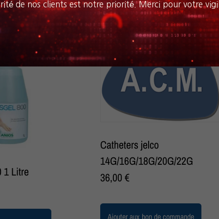
rité de nos clients est notre priorité. Merci pour votre vigi
Catheters jelco
14G/16G/18G/20G/22G
 1 Litre
36,00
€
Ajouter aux bon de commande