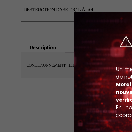
DESTRUCTION DASRI 13,1L À 50L
⚠
Description
Avis (0)
CONDITIONNEMENT : 13,1L à 50L
Un mes
de not
Merci
nouve
vérifi
En ca
coordo