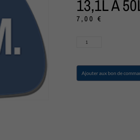
13,1L À 50
7,00
€
Ajouter aux bon de comma