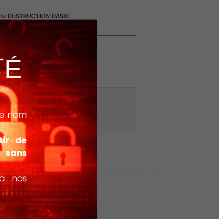
tte
DESTRUCTION DASRI
TÉ
 le nom
tir de
l sans
ia nos