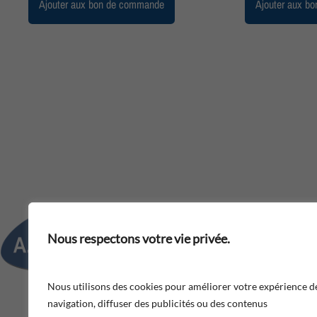
Ajouter aux bon de commande
Ajouter aux b
Adresse : 188, route de Toulou
Nous respectons votre vie privée.
Téléphone : 05 57 35 94 00​
Nous utilisons des cookies pour améliorer votre expérience d
Fax : 05 57 35 94 01​
navigation, diffuser des publicités ou des contenus