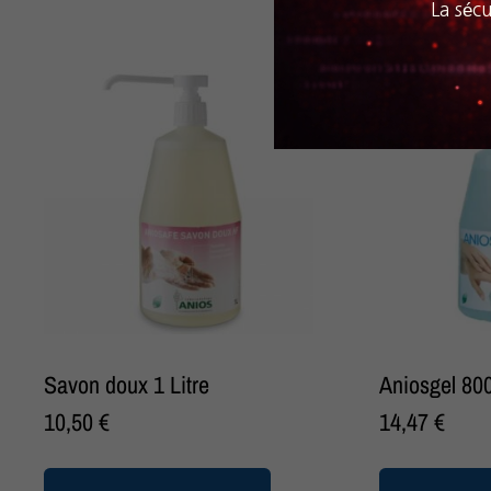
La sécu
Savon doux 1 Litre
Aniosgel 800
10,50
€
14,47
€