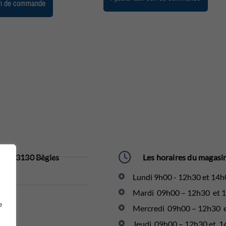
on de commande
se. 33130 Bègles​
Les horaires du magasin
Lundi 9h00 - 12h30 et 14h
Mardi 09h00 – 12h30 et 
e
Mercredi 09h00 – 12h30 
Jeudi 09h00 – 12h30 et 