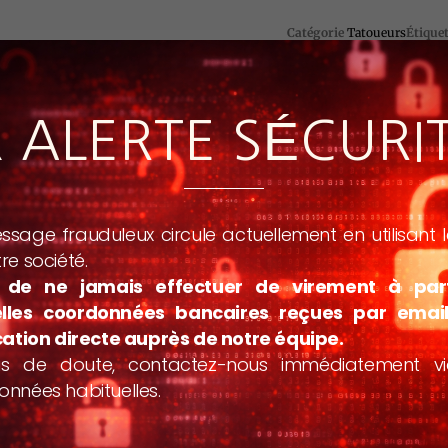
Catégorie
Tatoueurs
Étique
️ ALERTE SÉCURI
sage frauduleux circule actuellement en utilisant
re société.
 de ne jamais effectuer de virement à par
lles coordonnées bancaires reçues par emai
cation directe auprès de notre équipe.
s de doute, contactez-nous immédiatement v
nnées habituelles.
PRODUITS SIMILAIRES