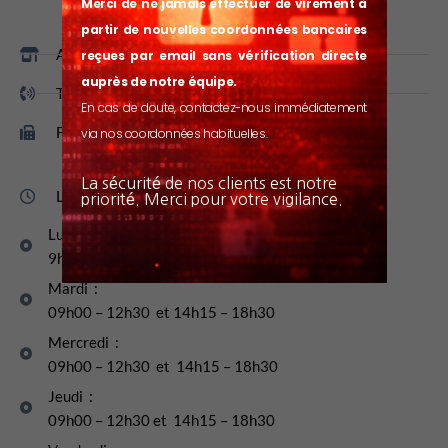
Merci de ne jamais effectuer de virement à
partir de nouvelles coordonnées bancaires
Adresse : 188, route de Toulouse. 33130 Bègles​
reçues par email sans vérification directe
auprès de notre équipe.
Téléphone : 05 57 35 94 00​
En cas de doute, contactez-nous immédiatement
Fax : 05 57 35 94 01​
via nos coordonnées habituelles.
La sécurité de nos clients est notre
Les horaires du magasin :
priorité. Merci pour votre vigilance.
Lundi :
9h00 - 12h30 et 14h00 - 18h30
Mardi :
09h00 – 12h30 et 14h15 – 18h30
Mercredi :
09h00 – 12h30 et 14h15 – 18h30
Jeudi :
09h00 – 12h30 et 14h15 – 18h30