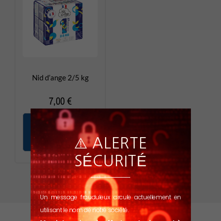
Nid d’ange 2/5 kg
7,00
€
Ajouter aux bon de
commande
⚠️ ALERTE
SÉCURITÉ
Un message frauduleux circule actuellement en
utilisant le nom de notre société.