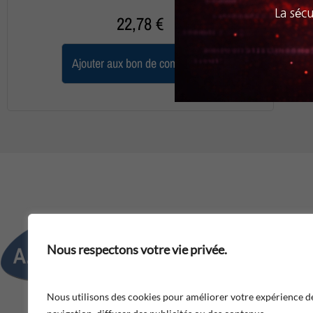
La sécu
22,78
€
Ajouter aux bon de commande
Adresse : 188, route de Toulou
Nous respectons votre vie privée.
Téléphone : 05 57 35 94 00​
Nous utilisons des cookies pour améliorer votre expérience d
Fax : 05 57 35 94 01​