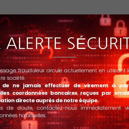
️ ALERTE SÉCURI
sage frauduleux circule actuellement en utilisant
re société.
 de ne jamais effectuer de virement à par
lles coordonnées bancaires reçues par emai
cation directe auprès de notre équipe.
s de doute, contactez-nous immédiatement v
nnées habituelles.