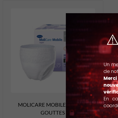
⚠
Un mes
de not
Merci
nouve
vérifi
En ca
MOLICARE MOBILE LARGE 6
coordo
GOUTTES