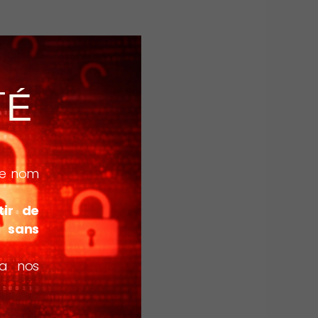
TÉ
 le nom
tir de
l sans
ia nos