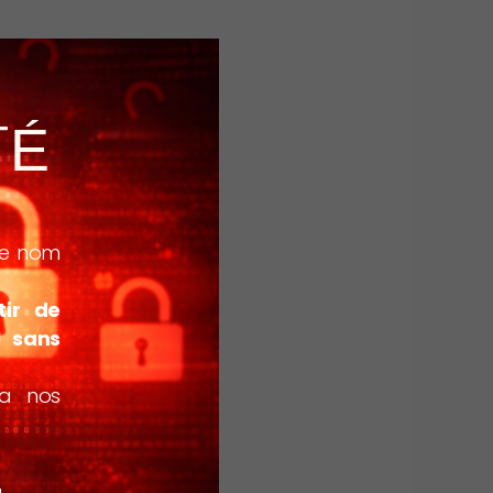
TÉ
 le nom
tir de
l sans
ia nos