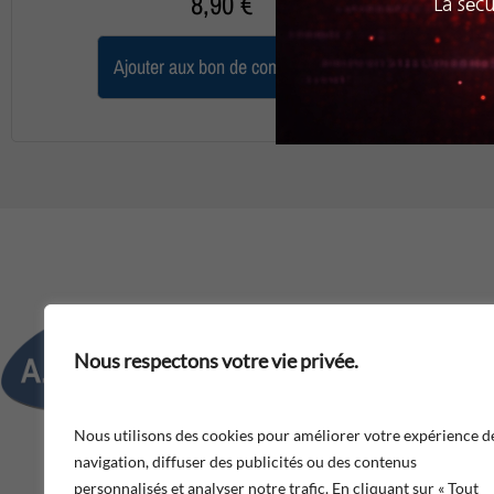
8,90
€
La sécu
Ajouter aux bon de commande
Adresse : 188, route de Toulou
Nous respectons votre vie privée.
Téléphone : 05 57 35 94 00​
Nous utilisons des cookies pour améliorer votre expérience d
Fax : 05 57 35 94 01​
navigation, diffuser des publicités ou des contenus
personnalisés et analyser notre trafic. En cliquant sur « Tout