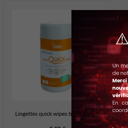
⚠
Un mes
de not
Merci
nouve
vérifi
En ca
coordo
Lingettes quick wipes boîte de 120