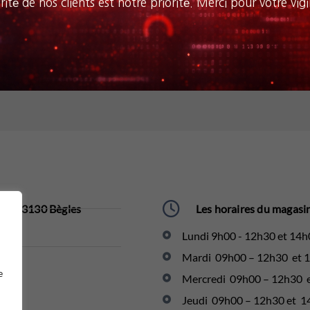
rité de nos clients est notre priorité. Merci pour votre vigi
se. 33130 Bègles​
Les horaires du magasin
Lundi 9h00 - 12h30 et 14h
Mardi 09h00 – 12h30 et 
e
Mercredi 09h00 – 12h30 
Jeudi 09h00 – 12h30 et 