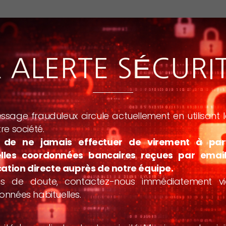
️ ALERTE SÉCURI
sage frauduleux circule actuellement en utilisant
re société.
 de ne jamais effectuer de virement à par
lles coordonnées bancaires reçues par emai
cation directe auprès de notre équipe.
s de doute, contactez-nous immédiatement v
nnées habituelles.